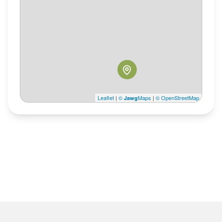
Leaflet
|
©
Maps
|
© OpenStreetMap
Jawg