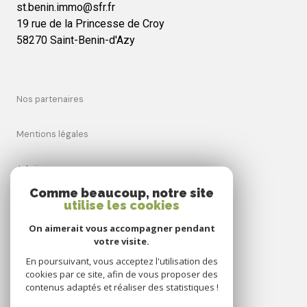
st.benin.immo@sfr.fr
19 rue de la Princesse de Croy
58270 Saint-Benin-d'Azy
nos partenaires
mentions légales
admin
Comme beaucoup, notre site
utilise les cookies
nos honoraires
On aimerait vous accompagner pendant
politique rgpd
votre visite.
En poursuivant, vous acceptez l'utilisation des
cookies par ce site, afin de vous proposer des
cookies
contenus adaptés et réaliser des statistiques !