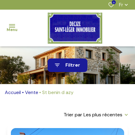
0
Fr
Menu
accueil
Filtrer
nos
offres
Accueil
Vente
St benin d azy
estimation
l'agence
Trier par Les plus récentes
alerte
e-