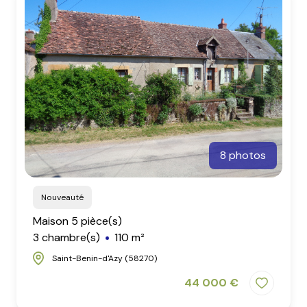
mail
contact
8 photos
Nouveauté
Maison 5 pièce(s)
3 chambre(s)
110 m²
Saint-Benin-d'Azy (58270)
44 000 €