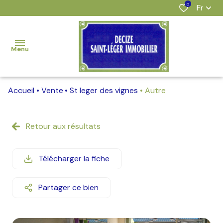
0
Fr
Menu
Accueil
Vente
St leger des vignes
Autre
accueil
nos
Retour aux résultats
offres
estimation
Télécharger la fiche
l'agence
Partager ce bien
alerte
e-