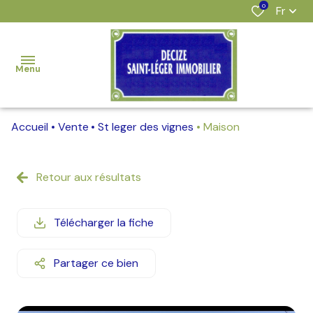
0
Fr
Menu
Accueil
Vente
St leger des vignes
Maison
accueil
nos
Retour aux résultats
offres
estimation
Télécharger la fiche
l'agence
Partager ce bien
alerte
e-