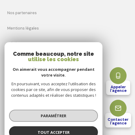
nos partenaires
mentions légales
admin
Comme beaucoup, notre site
utilise les cookies
nos honoraires
On aimerait vous accompagner pendant
politique rgpd
votre visite.
En poursuivant, vous acceptez l'utilisation des
Appeler
cookies par ce site, afin de vous proposer des
cookies
l'agence
contenus adaptés et réaliser des statistiques !
© 2026 | Tous droits réservés
PARAMÉTRER
Contacter
l'agence
Réalisé par
TOUT ACCEPTER