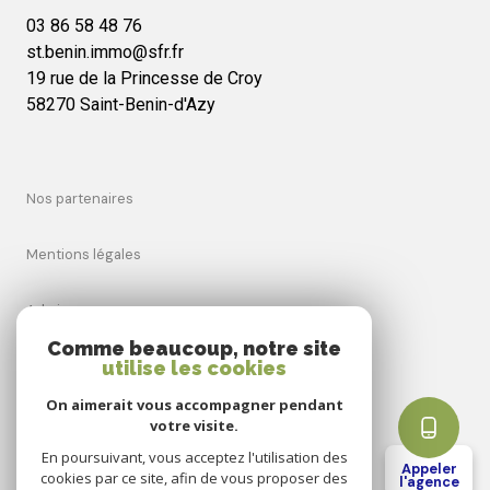
03 86 58 48 76
st.benin.immo@sfr.fr
19 rue de la Princesse de Croy
58270 Saint-Benin-d'Azy
nos partenaires
mentions légales
admin
Comme beaucoup, notre site
utilise les cookies
nos honoraires
On aimerait vous accompagner pendant
politique rgpd
votre visite.
En poursuivant, vous acceptez l'utilisation des
Appeler
cookies par ce site, afin de vous proposer des
cookies
l'agence