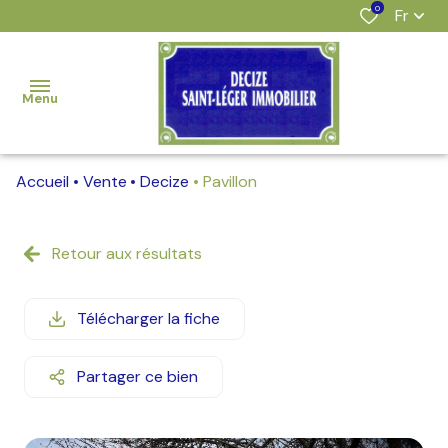
0
Fr
Menu
Accueil
Vente
Decize
Pavillon
accueil
nos
Retour aux résultats
offres
estimation
Télécharger la fiche
l'agence
Partager ce bien
alerte
e-