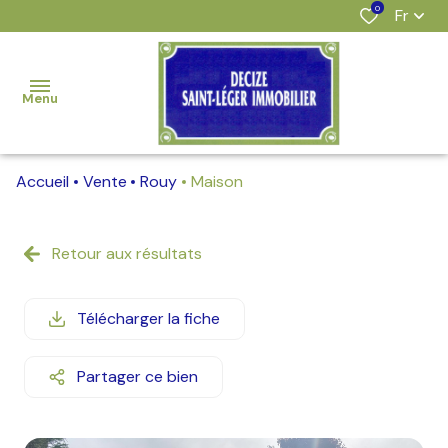
0
Fr
Menu
Accueil
Vente
Rouy
Maison
accueil
nos
Retour aux résultats
offres
estimation
Télécharger la fiche
l'agence
Partager ce bien
alerte
e-